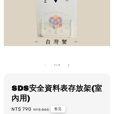
1
/
4
SDS安全資料表存放架(室
內用)
Sale
NT$ 790
Regular
售完
NT$ 850