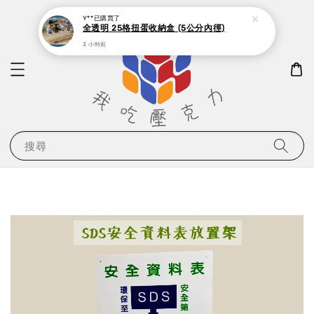
Y**
已購買了
全透明 25格扭蛋收納盒 (5公分內徑)
3 小時前
搜尋