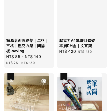
簡易桌面收納架｜二格｜
壓克力A4單層目錄架｜
三格｜壓克力架｜間隔
單層DM盒｜文宣架
板-saving
Sale
NT$ 420
Regular
NT$ 450
Sale
NT$ 85
-
NT$ 140
Regular
price
price
price
price
NT$ 95
-
NT$ 150
優惠
優惠