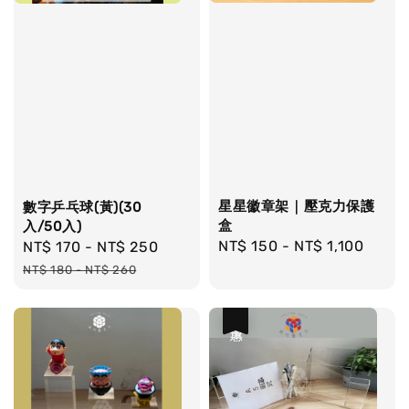
星星徽章架｜壓克力保護
數字乒乓球(黃)(30
盒
入/50入)
Regular
NT$ 150
-
NT$ 1,100
Sale
NT$ 170
-
NT$ 250
Regular
price
price
price
NT$ 180
-
NT$ 260
優惠