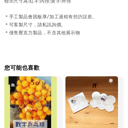
標示尺寸為:紅字:內徑;黃字:外徑
＊手工製品會因板厚/加工過程有些許誤差。
＊可客製尺寸，請私訊詢價。
＊僅售壓克力製品，不含其他展示物
您可能也喜歡
優惠