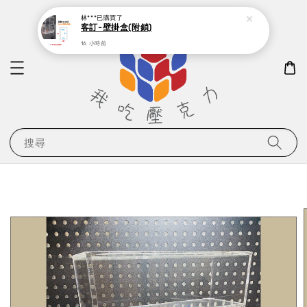
林***
已購買了
客訂-壁掛盒(附鎖)
16 小時前
搜尋