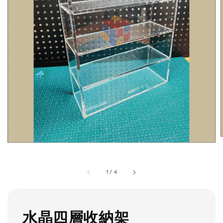
1
/
4
水晶四層收納架