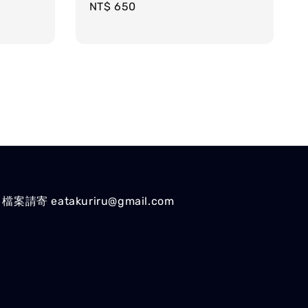
Regular
NT$ 650
price
檔案請寄 eatakuriru@gmail.com