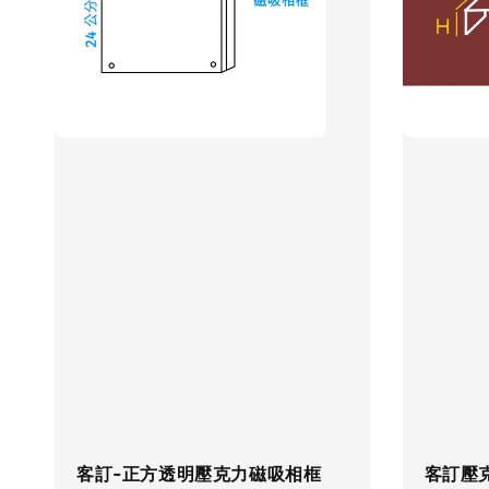
客訂-正方透明壓克力磁吸相框
客訂壓