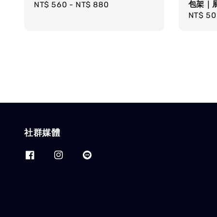
包架｜
Regular
NT$ 560
-
NT$ 880
Regula
NT$ 50
price
price
社群媒體