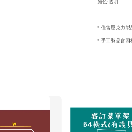
顏色:透明
＊僅售壓克力製
＊手工製品會因