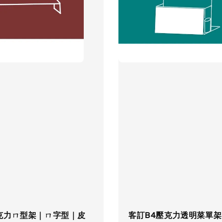
克力ㄇ型架｜ㄇ字型｜皮
客訂B4壓克力透明菜單架