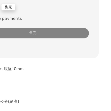
售完
e payments
售完
m,底座10mm
2公分(總高)