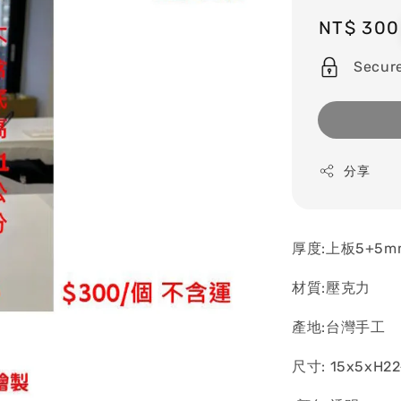
Regular
NT$ 300
price
Secur
分享
厚度:上板5+5m
材質:壓克力
產地:台灣手工
尺寸: 15x5xH2