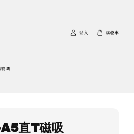
登入
購物車
送範圍
-A5直T磁吸