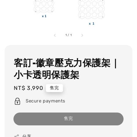
1
/
1
客訂-徽章壓克力保護架｜
小卡透明保護架
Regular
NT$ 3,990
售完
price
Secure payments
售完
分享