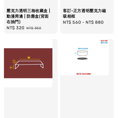
壓克力透明三格收藏盒 |
客訂-正方透明壓克力磁
動漫周邊 | 防塵盒(背面
吸相框
右抽門)
Regular
NT$ 560
-
NT$ 880
Sale
NT$ 320
Regular
NT$ 350
price
price
price