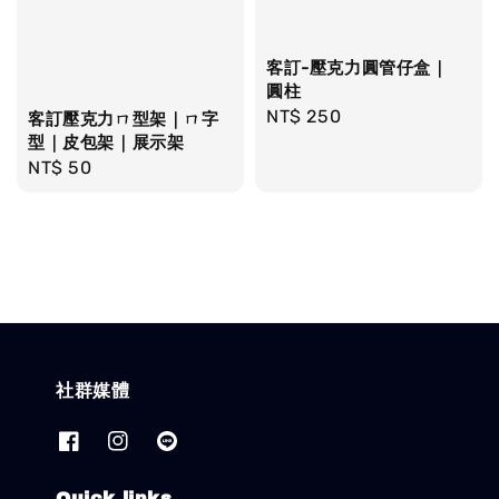
客訂-壓克力圓管仔盒｜
圓柱
Regular
NT$ 250
客訂壓克力ㄇ型架｜ㄇ字
型｜皮包架｜展示架
price
Regular
NT$ 50
price
社群媒體
Quick links