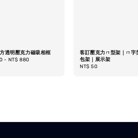
正方透明壓克力磁吸相框
客訂壓克力ㄇ型架｜ㄇ字
包架｜展示架
r
0
-
NT$ 880
Regular
NT$ 50
price