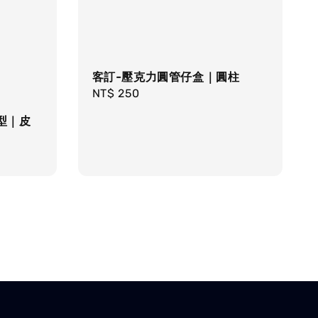
客訂-壓克力圓管仔盒｜圓柱
Regular
NT$ 250
price
型｜皮