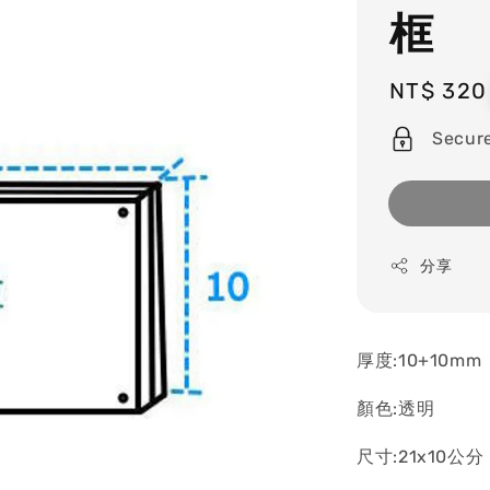
框
Regular
NT$ 320
price
Secur
分享
厚度:10+10mm
顏色:透明
尺寸:21x10公分