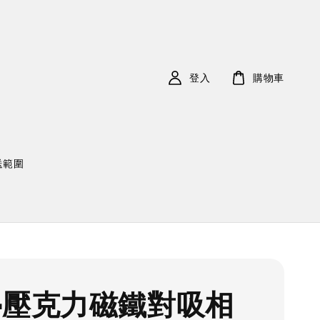
登入
購物車
送範圍
-壓克力磁鐵對吸相