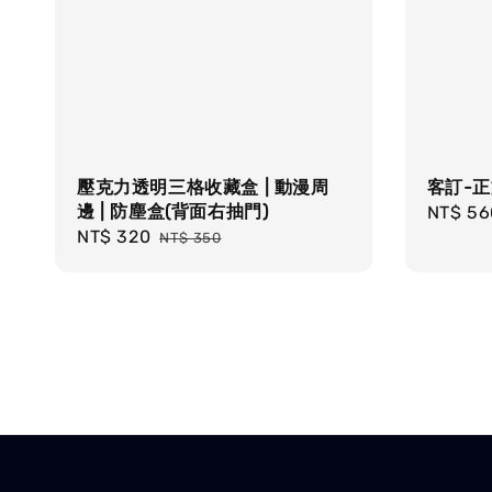
壓克力透明三格收藏盒 | 動漫周
客訂-
邊 | 防塵盒(背面右抽門)
Regula
NT$ 56
Sale
NT$ 320
Regular
price
NT$ 350
price
price