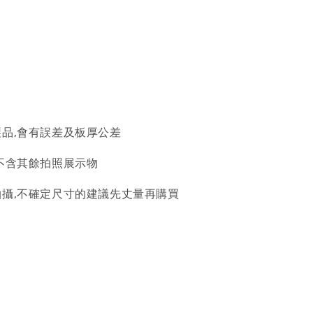
製品,會有誤差及板厚公差
,不含其餘拍照展示物
拍攝,不確定尺寸的建議先丈量再購買