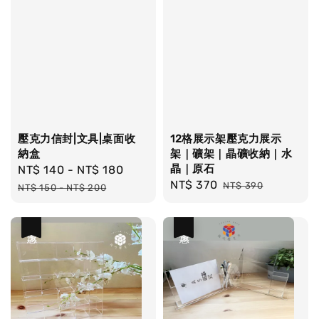
壓克力信封|文具|桌面收
12格展示架壓克力展示
納盒
架｜礦架｜晶礦收納｜水
晶｜原石
Sale
NT$ 140
-
NT$ 180
Regular
Sale
NT$ 370
Regular
price
price
NT$ 390
NT$ 150
-
NT$ 200
price
price
優惠
優惠