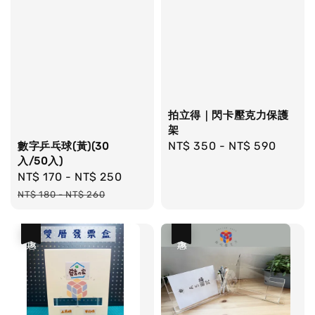
拍立得｜閃卡壓克力保護
架
Regular
NT$ 350
-
NT$ 590
數字乒乓球(黃)(30
入/50入)
price
Sale
NT$ 170
-
NT$ 250
Regular
price
price
NT$ 180
-
NT$ 260
優惠
優惠