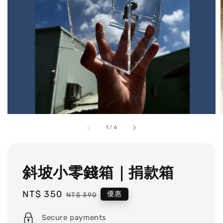
1
/
6
斜坡小零錢箱｜捐款箱
Sale
NT$ 350
Regular
優惠
NT$ 390
price
price
Secure payments