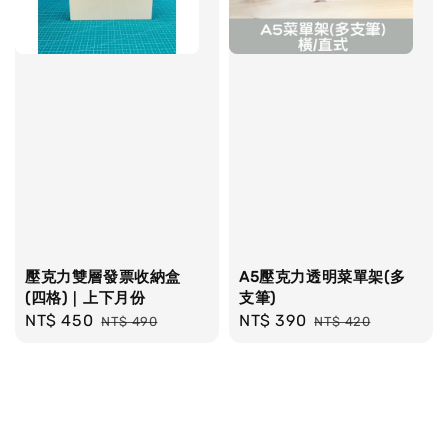
壓克力雙層發票收納盒
A5壓克力透明菜單架(多
(四格)｜上下月份
支筆)
Sale
NT$ 450
Regular
Sale
NT$ 390
Regular
NT$ 490
NT$ 420
price
price
price
price