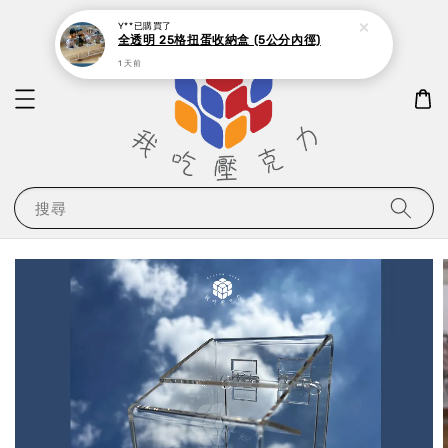
Y**
已購買了
全透明 25格扭蛋收納盒 (5公分內徑)
1 天前
搜尋