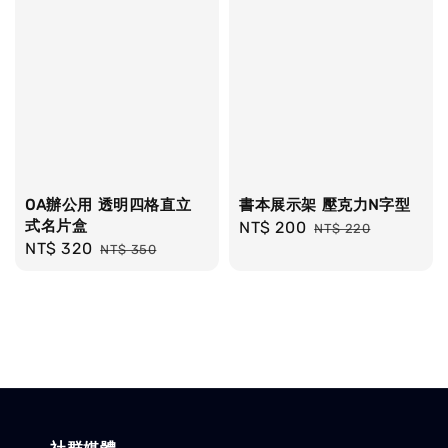
OA辦公用 透明四格直立
書本展示架 壓克力N字型
式名片盒
Sale
NT$ 200
Regular
NT$ 220
Sale
NT$ 320
Regular
NT$ 350
price
price
price
price