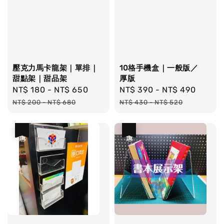
壓克力馬卡龍架｜單排｜
10格手機盒｜一般版／
甜點架｜甜品架
厚版
Sale
NT$ 180
-
NT$ 650
Regular
Sale
NT$ 390
-
NT$ 490
Regul
price
price
price
price
NT$ 200
-
NT$ 680
NT$ 430
-
NT$ 520
優惠
優惠