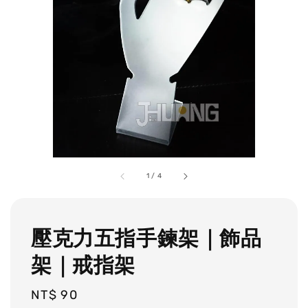
1
/
4
壓克力五指手鍊架｜飾品
架｜戒指架
Regular
NT$ 90