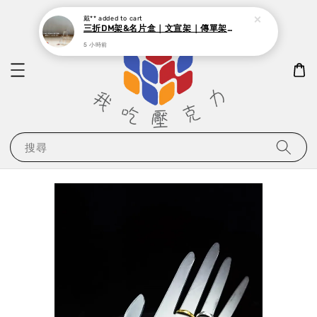
戴**
added to cart
三折DM架&名片盒｜文宣架｜傳單架｜｜單層目錄架
5 小時前
搜尋